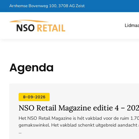
Arnhemse Bovenweg 100, 3708 AG Zeist
Lidma
Agenda
8-09-2026
NSO Retail Magazine editie 4 – 20
Het NSO Retail Magazine is hét vakblad voor de ruim 1.
gemakswinkel. Het vakblad schenkt uitgebreid aandacht 
...