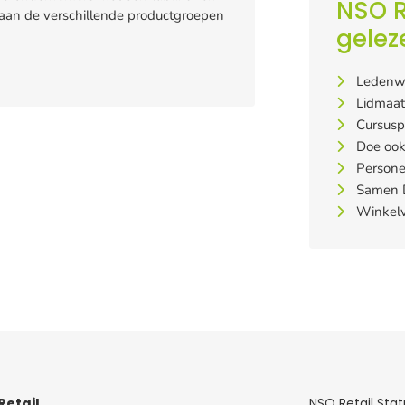
NSO R
aan de verschillende productgroepen
gelez
Ledenw
Lidmaa
Cursusp
Doe ook
Persone
Samen D
Winkelv
Retail
NSO Retail Sta