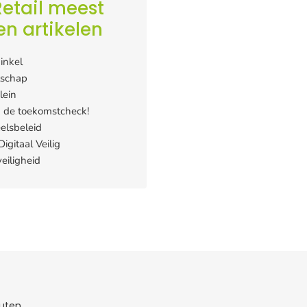
etail meest
en artikelen
inkel
tschap
lein
 de toekomstcheck!
elsbeleid
igitaal Veilig
eiligheid
tuten