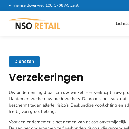
Arnhemse Bovenweg 100, 3708 AG Zeist
Lidma
Diensten
Verzekeringen
Uw onderneming draait om uw winkel. Hier verkoopt u uw pro
klanten en werken uw medewerkers. Daarom is het zaak dat
beschermt tegen allerlei risico’s. Deskundige voorlichting en 
hierbij van groot belang.
Voor een ondernemer is het nemen van risico’s onvermijdelijk
De aan het ondernemen zelf verbonden risico’s, die grotendeels