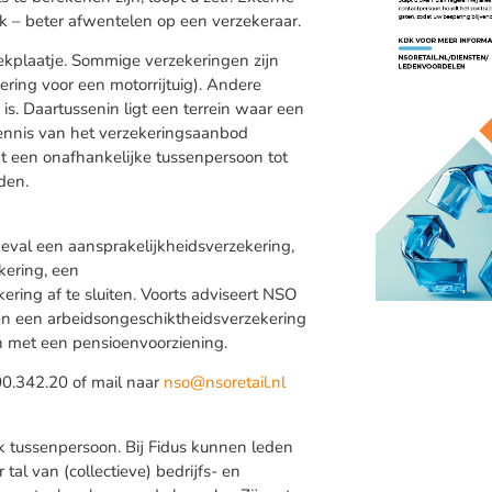
k – beter afwentelen op een verzekeraar.
oekplaatje. Sommige verzekeringen zijn
ering voor een motorrijtuig). Andere
 is. Daartussenin ligt een terrein waar een
Kennis van het verzekeringsaanbod
t een onafhankelijke tussenpersoon tot
den.
geval een aansprakelijkheidsverzekering,
kering, een
ring af te sluiten. Voorts adviseert NSO
 en een arbeidsongeschiktheidsverzekering
ten met een pensioenvoorziening.
00.342.20 of mail naar
nso@nsoretail.nl
jk tussenpersoon. Bij Fidus kunnen leden
al van (collectieve) bedrijfs- en