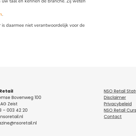
n uw taal en kennen de branche. Zij weten
n
.
 is daarmee niet verantwoordelijk voor de
Retail
NSO Retail Sta
emse Bovenweg 100
Disclaimer
AG Zeist
Privacybeleid
8 – 003 42 20
NSO Retail Cur
soretail.nl
Contact
ine@nsoretail.nl