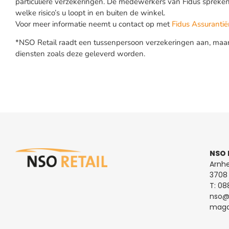
particuliere verzekeringen. De medewerkers van Fidus spreke
welke risico’s u loopt in en buiten de winkel.
Voor meer informatie neemt u contact op met
Fidus
Assurantië
*NSO Retail raadt een tussenpersoon verzekeringen aan, maar
diensten zoals deze geleverd worden.
NSO 
Arnh
3708 
T:
08
nso@n
magaz