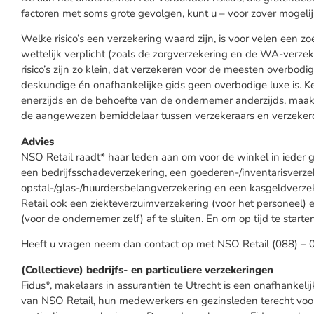
factoren met soms grote gevolgen, kunt u – voor zover mogelij
Welke risico’s een verzekering waard zijn, is voor velen een z
wettelijk verplicht (zoals de zorgverzekering en de WA-verzek
risico’s zijn zo klein, dat verzekeren voor de meesten overbodig
deskundige én onafhankelijke gids geen overbodige luxe is. 
enerzijds en de behoefte van de ondernemer anderzijds, maak
de aangewezen bemiddelaar tussen verzekeraars en verzeker
Advies
NSO Retail raadt* haar leden aan om voor de winkel in ieder 
een bedrijfsschadeverzekering, een goederen-/inventarisverze
opstal-/glas-/huurdersbelangverzekering en een kasgeldverzeke
Retail ook een ziekteverzuimverzekering (voor het personeel)
(voor de ondernemer zelf) af te sluiten. En om op tijd te star
Heeft u vragen neem dan contact op met NSO Retail (088) – 
(Collectieve) bedrijfs- en particuliere verzekeringen
Fidus*, makelaars in assurantiën te Utrecht is een onafhankeli
van NSO Retail, hun medewerkers en gezinsleden terecht voor t