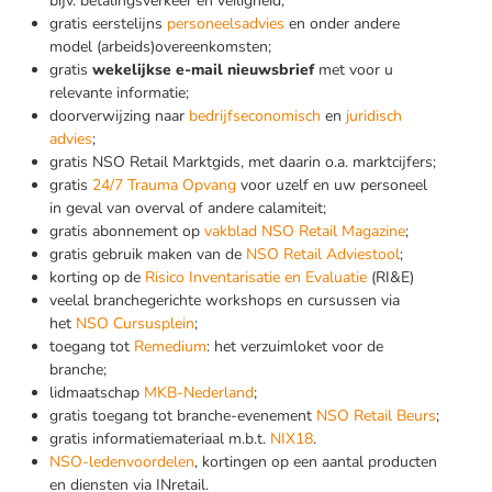
bijv. betalingsverkeer en veiligheid;
gratis eerstelijns
personeelsadvies
en onder andere
model (arbeids)overeenkomsten;
gratis
wekelijkse e-mail nieuwsbrief
met voor u
relevante informatie;
doorverwijzing naar
bedrijfseconomisch
en
juridisch
advies
;
gratis NSO Retail Marktgids, met daarin o.a. marktcijfers;
gratis
24/7 Trauma Opvang
voor uzelf en uw personeel
in geval van overval of andere calamiteit;
gratis abonnement op
vakblad NSO Retail Magazine
;
gratis gebruik maken van de
NSO Retail Adviestool
;
korting op de
Risico Inventarisatie en Evaluatie
(RI&E)
veelal branchegerichte workshops en cursussen via
het
NSO Cursusplein
;
toegang tot
Remedium
: het verzuimloket voor de
branche;
lidmaatschap
MKB-Nederland
;
gratis toegang tot branche-evenement
NSO Retail Beurs
;
gratis informatiemateriaal m.b.t.
NIX18
.
NSO-ledenvoordelen
, kortingen op een aantal producten
en diensten via INretail.