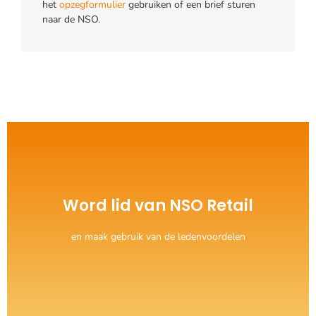
het
opzegformulier
gebruiken of een brief sturen
naar de NSO.
Klik Hier
Word lid van NSO Retail
Neem dan contact met ons op
en maak gebruik van de ledenvoordelen
Heeft u vragen?