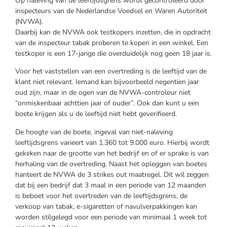
Op naleving van de leeftijdsgrens wordt gecontroleerd door
inspecteurs van de Nederlandse Voedsel en Waren Autoriteit
(NVWA).
Daarbij kan de NVWA ook testkopers inzetten, die in opdracht
van de inspecteur tabak proberen te kopen in een winkel. Een
testkoper is een 17-jarige die overduidelijk nog geen 18 jaar is.
Voor het vaststellen van een overtreding is de leeftijd van de
klant niet relevant. Iemand kan bijvoorbeeld negentien jaar
oud zijn, maar in de ogen van de NVWA-controleur niet
“onmiskenbaar achttien jaar of ouder”. Ook dan kunt u een
boete krijgen als u de leeftijd niet hebt geverifieerd.
De hoogte van de boete, ingeval van niet-naleving
leeftijdsgrens varieert van 1.360 tot 9.000 euro. Hierbij wordt
gekeken naar de grootte van het bedrijf en of er sprake is van
herhaling van de overtreding. Naast het opleggen van boetes
hanteert de NVWA de 3 strikes out maatregel. Dit wil zeggen
dat bij een bedrijf dat 3 maal in een periode van 12 maanden
is beboet voor het overtreden van de leeftijdsgrens, de
verkoop van tabak, e-sigaretten of navulverpakkingen kan
worden stilgelegd voor een periode van minimaal 1 week tot