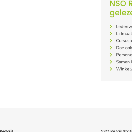
NSO R
gelez
Ledenw
Lidmaa
Cursusp
Doe ook
Persone
Samen D
Winkelv
Retail
NSO Retail Sta