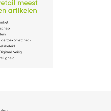
etail meest
en artikelen
inkel
tschap
lein
 de toekomstcheck!
elsbeleid
igitaal Veilig
eiligheid
tuten