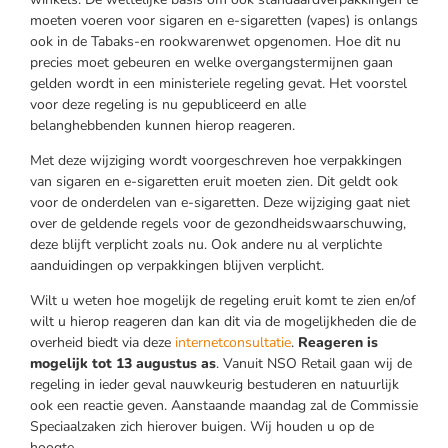
moeten voeren voor sigaren en e-sigaretten (vapes) is onlangs
ook in de Tabaks-en rookwarenwet opgenomen. Hoe dit nu
precies moet gebeuren en welke overgangstermijnen gaan
gelden wordt in een ministeriele regeling gevat. Het voorstel
voor deze regeling is nu
gepubliceerd en alle
belanghebbenden kunnen hierop reageren.
Met deze wijziging wordt voorgeschreven hoe verpakkingen
van sigaren en e-sigaretten eruit moeten zien. Dit geldt ook
voor de onderdelen van e-sigaretten. Deze wijziging gaat niet
over de geldende regels voor de gezondheidswaarschuwing,
deze blijft verplicht zoals nu. Ook andere nu al verplichte
aanduidingen op verpakkingen blijven verplicht.
Wilt u weten hoe mogelijk de regeling eruit komt te zien en/of
wilt u hierop reageren dan kan dit via de mogelijkheden die de
overheid biedt via deze
internetconsu
l
tatie
.
Reageren is
mogelijk tot 13 augustus as
. Vanuit NSO Retail gaan wij de
regeling in ieder geval nauwkeurig bestuderen en natuurlijk
ook een reactie geven. Aanstaande maandag zal de Commissie
Speciaalzaken zich hierover buigen. Wij houden u op de
hoogte.