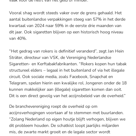
vaak voor de helft van het geld of minder.
Vooral shag wordt steeds vaker over de grens gehaald. Het
aantal buitenlandse verpakkingen steeg van 57% in het derde
kwartaal van 2024 naar 59% in de eerste drie maanden van
dit jaar. Ook sigaretten blijven op een historisch hoog niveau
van 40%.
“Het gedrag van rokers is definitief veranderd”, zegt Jan Hein
Sträter, directeur van VSK, de Vereniging Nederlandse
Sigaretten- en Kerftabakfabrikanten. “Rokers kopen hun tabak
structureel elders – legaal in het buitenland of via het illegale
circuit. Ook sociale media, zoals Facebook, Snapchat en
Telegram, spelen hierin een kwalijke rol. Jongeren onder de 18
kunnen makkelijker aan (illegale) sigaretten komen dan ooit.
Dit is een direct gevolg van het accijnsbeleid van de overheid.”
De branchevereniging roept de overheid op om
accijnsverhogingen voortaan af te stemmen met buurlanden.
“Zolang Nederland op eigen houtje blijft verhogen, blijven we
dit probleem houden. De schatkist loopt jaarlijks miljarden
mis, de zwarte markt groeit en de legale sector wordt