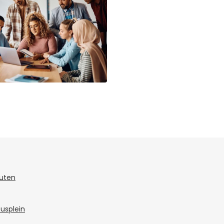
tuten
susplein