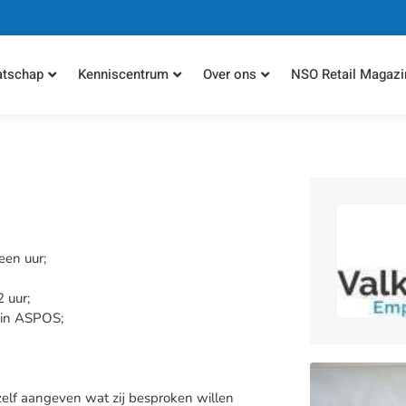
atschap
Kenniscentrum
Over ons
NSO Retail Magazi
een uur;
 uur;
t in ASPOS;
 zelf aangeven wat zij besproken willen