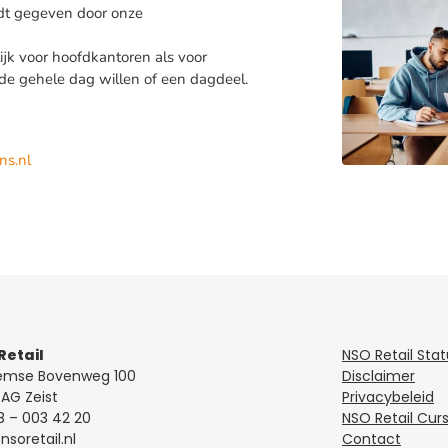
rdt gegeven door onze
lijk voor hoofdkantoren als voor
it de gehele dag willen of een dagdeel.
ns.nl
Retail
NSO Retail Sta
emse Bovenweg 100
Disclaimer
AG Zeist
Privacybeleid
8 – 003 42 20
NSO Retail Cur
soretail.nl
Contact