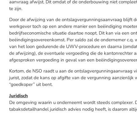
aanvraag afwijst. Dit omdat of de onderbouwing niet compleet is
te zijn.
Door de afwijzing van de ontslagvergunningsaanvraag blijft d
werkgever toch op een andere manier een beëindiging moeten
bedrijfseconomische situatie daartoe noopt. Dit kan via een o
beëindigingsovereenkomst. Per saldo zal de ondernemer c.q. w
van het loon gedurende de UWV-procedure en daarna (omdat h
de afwijzing), de eventuele vergoeding die de kantonrechter 
afgesproken vergoeding in geval van een beëindigingsoveree
Kortom, de NSO raadt u aan de ontslagvergunningaanvraag vi
jurist, zodat de kans op afgifte van de vergunning aanzienlijk w
“goedkoper” uit bent.
Juridisch
De omgeving waarin u onderneemt wordt steeds complexer. D
tabaksdetailhandel juridisch advies nodig heeft, is daarom alt