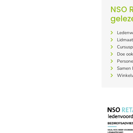
NSO R
gelez
Ledenw
Lidmaa
Cursusp
Doe ook
Persone
Samen D
Winkelv