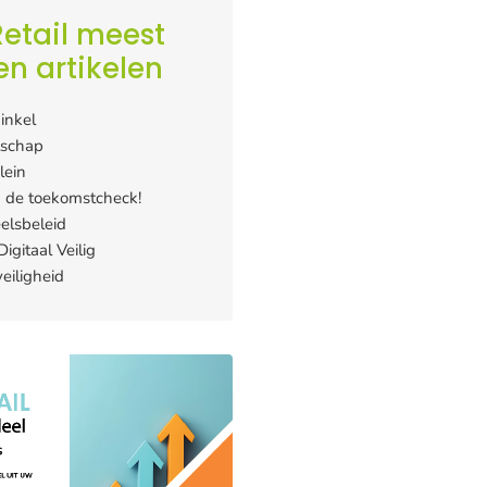
etail meest
en artikelen
inkel
tschap
lein
 de toekomstcheck!
elsbeleid
igitaal Veilig
eiligheid