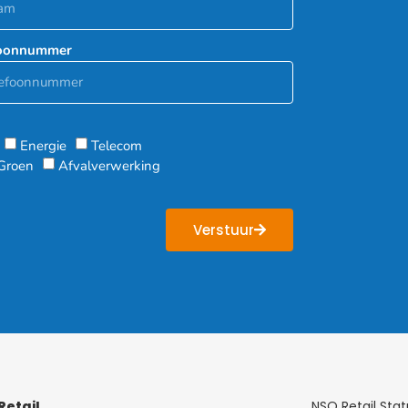
foonnummer
Energie
Telecom
Groen
Afvalverwerking
Verstuur
Retail
NSO Retail Sta