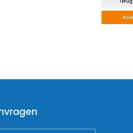
Terug
Inf
anvragen
m