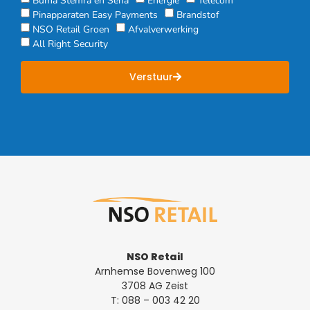
Pinapparaten Easy Payments
Brandstof
NSO Retail Groen
Afvalverwerking
All Right Security
Verstuur
NSO Retail
Arnhemse Bovenweg 100
3708 AG Zeist
T:
088 – 003 42 20