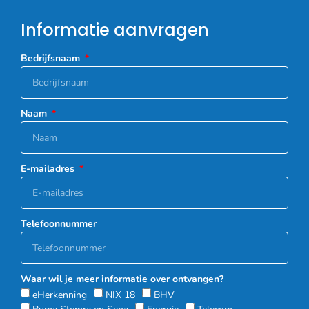
Informatie aanvragen
Bedrijfsnaam
Naam
E-mailadres
Telefoonnummer
Waar wil je meer informatie over ontvangen?
eHerkenning
NIX 18
BHV
Buma Stemra en Sena
Energie
Telecom