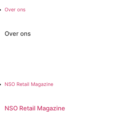
Over ons
Over ons
Belangenbehartiging
Beleidsplan / Jaarverslag
NSO Retail Team
Organisatie en statuten
NSO Retail Magazine
NSO Retail Magazine
Abonnement NSO Retail Magazine
Advertentie tarieven
NSO Retail Marktgids 2025/2026