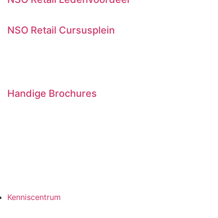
Ledenwinkel
NSO Retail Cursusplein
Vaardigheidstrainingen
Veiligheidstrainingen
Trainingen toeleveranciers
Handige Brochures
NSO Retail Marktgids
NiX 18 Campagne materiaal
Reader Rookwaren
Pakket pinnen ja graag
Pakket pinnen contactloos
Sticker wij accepteren geen..
Kenniscentrum