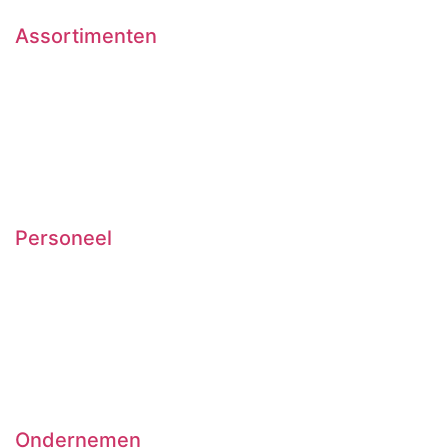
Assortimenten
Tabak
Elektronische dampwaren
Postdiensten
Wenskaarten
Kansspelen
Overige assortimenten
Personeel
Cao Retail Non-Food
RI&E
Adviestool
Personeelsadvies
Pensioen
Werken met jongeren
Ondernemen