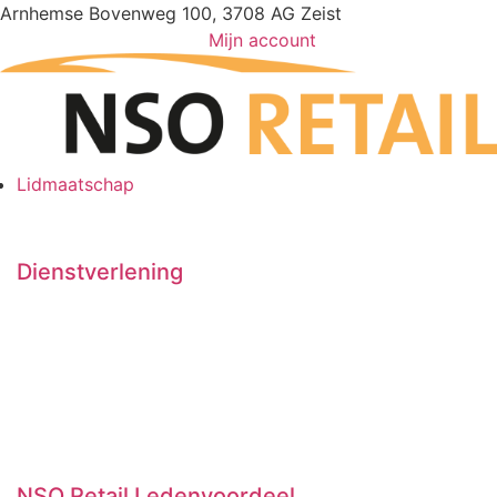
Ga
Arnhemse Bovenweg 100, 3708 AG Zeist
naar
Mijn account
de
inhoud
Lidmaatschap
Dienstverlening
Juridisch
Bedrijfseconomisch
Verzekeringen
Administratie
Remedium
Vraag en aanbod
NSO Retail Ledenvoordeel