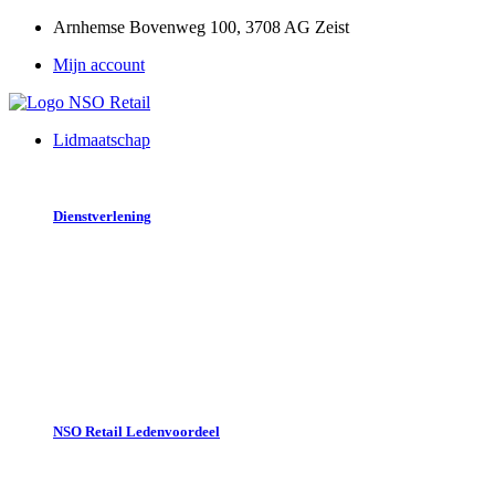
Ga
Arnhemse Bovenweg 100, 3708 AG Zeist
naar
Mijn account
de
inhoud
Lidmaatschap
Dienstverlening
Juridisch
Bedrijfseconomisch
Verzekeringen
Administratie
Remedium
Vraag en aanbod
NSO Retail Ledenvoordeel
Ledenwinkel