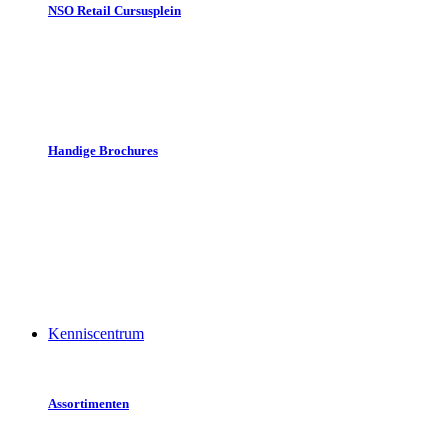
NSO Retail Cursusplein
Vaardigheidstrainingen
Veiligheidstrainingen
Trainingen toeleveranciers
Handige Brochures
NSO Retail Marktgids
NiX 18 Campagne materiaal
Reader Rookwaren
Pakket pinnen ja graag
Pakket pinnen contactloos
Sticker wij accepteren geen..
Kenniscentrum
Assortimenten
Tabak