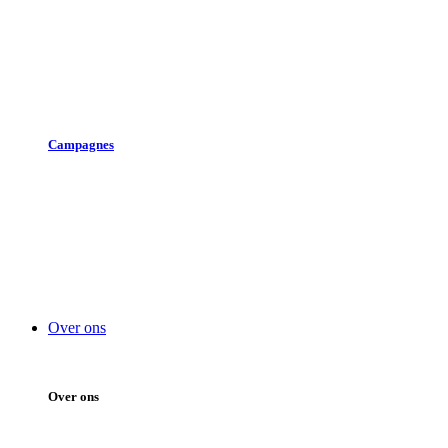
Toolkit winkeldiefstal
Overval
Inbraak/ramkraak
Cybercrime
Samenwerkingsverbanden
Campagnes
Mag het ietsje minder zijn?
Samen Digitaal Veilig
Natuurlijk is onze winkel open
Geldzorgen?
Duurzame Energie Besparing
Doe ook de toekomstcheck!
Over ons
Over ons
Belangenbehartiging