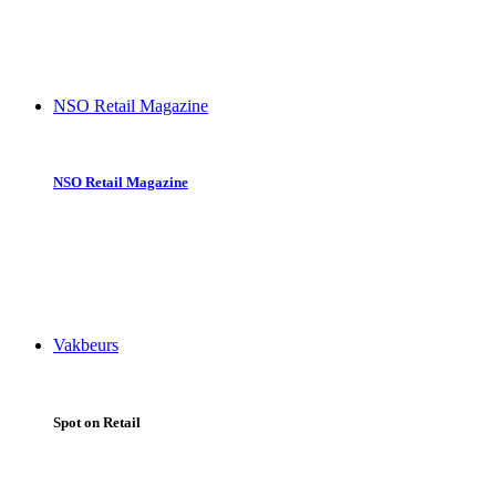
Beleidsplan / Jaarverslag
NSO Retail Team
Organisatie en statuten
NSO Retail Magazine
NSO Retail Magazine
Abonnement NSO Retail Magazine
Advertentie tarieven
NSO Retail Marktgids 2025/2026
Uitgaves
Vakbeurs
Spot on Retail
Algemene informatie