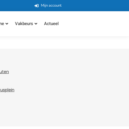
Mijn account
ne
Vakbeurs
Actueel
tuten
susplein