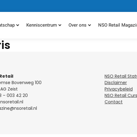
atschap
Kenniscentrum
Over ons
NSO Retail Magazi
is
Retail
NSO Retail Sta
emse Bovenweg 100
Disclaimer
AG Zeist
Privacybeleid
8 – 003 42 20
NSO Retail Cur
soretail.nl
Contact
ine@nsoretail.nl