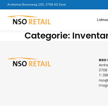
Arnhemse Bovenweg 100, 3708 AG Zeist
Lidma
Categorie:
Inventar
NSO 
Arnh
3708 
T:
08
nso@n
magaz