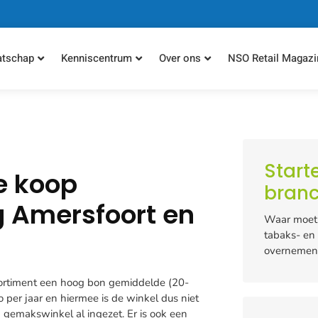
atschap
Kenniscentrum
Over ons
NSO Retail Magazi
Start
e koop
bran
 Amersfoort en
Waar moet 
tabaks- en
overneme
ortiment een hoog bon gemiddelde (20-
per jaar en hiermee is de winkel dus niet
 gemakswinkel al ingezet. Er is ook een