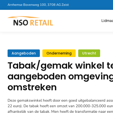
Arnhemse Bovenweg 100, 3708 AG Zeist
Lidma
Aangeboden
Onderneming
Utrecht
Tabak/gemak winkel t
aangeboden omgeving
omstreken
Deze gemakswinkel heeft door een goed uitgebalanceerd ass
22 euro). De tabak heeft een omzet van 200.000-325.000 euro 
afhankelijk van de tabak. Men heeft de transformatie naar een