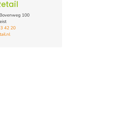
etail
 Bovenweg 100
ist
03 42 20
ail.nl