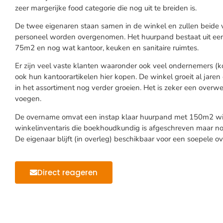
zeer margerijke food categorie die nog uit te breiden is.
De twee eigenaren staan samen in de winkel en zullen beide 
personeel worden overgenomen. Het huurpand bestaat uit een
75m2 en nog wat kantoor, keuken en sanitaire ruimtes.
Er zijn veel vaste klanten waaronder ook veel ondernemers (k
ook hun kantoorartikelen hier kopen. De winkel groeit al jare
in het assortiment nog verder groeien. Het is zeker een over
voegen.
De overname omvat een instap klaar huurpand met 150m2 win
winkelinventaris die boekhoudkundig is afgeschreven maar nog
De eigenaar blijft (in overleg) beschikbaar voor een soepele o
Direct reageren