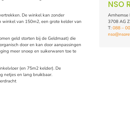
NSO R
vertrekken. De winkel kan zonder
Arnhemse
 winkel van 150m2, een grote kelder van
3708 AG Ze
T:
088 – 0
nso@nsoret
omen geld storten bij de Geldmaat) die
n organisch door en kan door aanpassingen
weging meer snoep en suikerwaren toe te
kelvloer (en 75m2 kelder). De
 netjes en lang bruikbaar.
verdracht