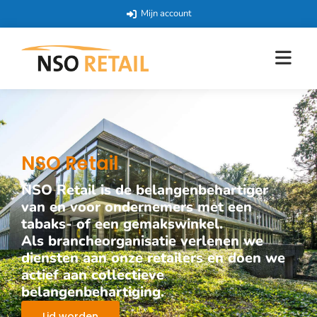
Mijn account
NSO Retail
NSO Retail is de belangenbehartiger
van en voor ondernemers met een
tabaks- of een gemakswinkel.
Als brancheorganisatie verlenen we
diensten aan onze retailers en doen we
actief aan collectieve
belangenbehartiging.
Lid worden