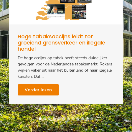
Hoge tabaksaccijns leidt tot
groeiend grensverkeer en illegale
handel
De hoge accijns op tabak heeft steeds duidelijker
gevolgen voor de Nederlandse tabaksmarkt. Rokers
wijken vaker uit naar het buitenland of naar illegale
kanalen. Dat ...
Verder lezen
1
2
3
4
5
6
7
8
9
10
11
12