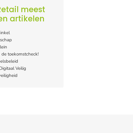
etail meest
en artikelen
inkel
tschap
lein
 de toekomstcheck!
elsbeleid
igitaal Veilig
eiligheid