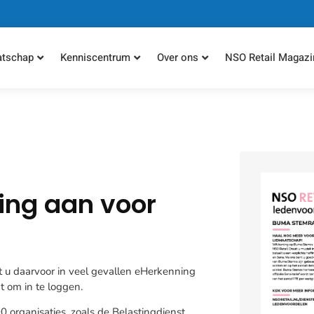
atschap
Kenniscentrum
Over ons
NSO Retail Magazi
ing aan voor
t u daarvoor in veel gevallen eHerkenning
 om in te loggen.
 organisaties, zoals de Belastingdienst,