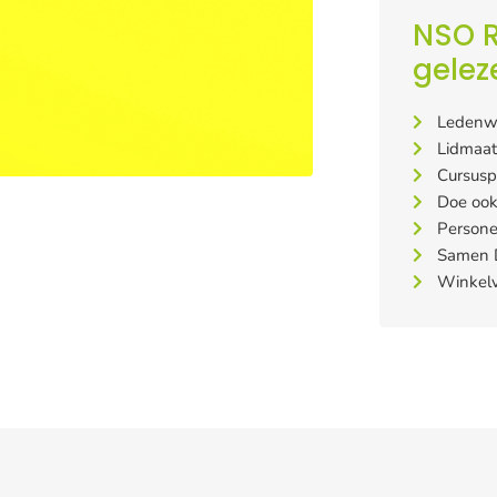
NSO R
gelez
Ledenw
Lidmaa
Cursusp
Doe ook
Persone
Samen D
Winkelv