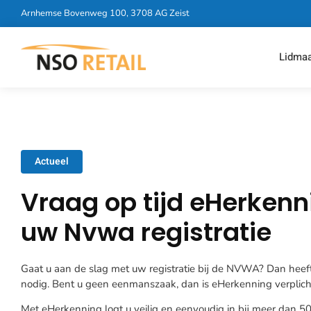
Arnhemse Bovenweg 100, 3708 AG Zeist
Lidma
Actueel
Vraag op tijd eHerkenn
uw Nvwa registratie
Gaat u aan de slag met uw registratie bij de NVWA? Dan heef
nodig. Bent u geen eenmanszaak, dan is eHerkenning verplicht
Met eHerkenning logt u veilig en eenvoudig in bij meer dan 500