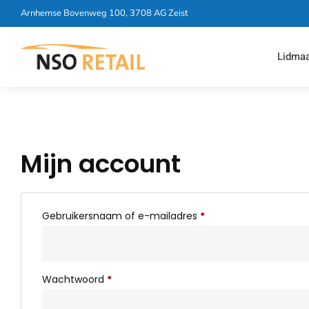
Arnhemse Bovenweg 100, 3708 AG Zeist
Lidma
Mijn account
Gebruikersnaam of e-mailadres
*
Wachtwoord
*