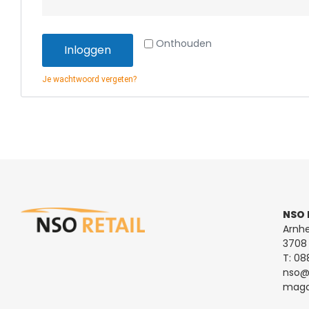
Onthouden
Inloggen
Je wachtwoord vergeten?
NSO 
Arnh
3708 
T:
08
nso@n
magaz