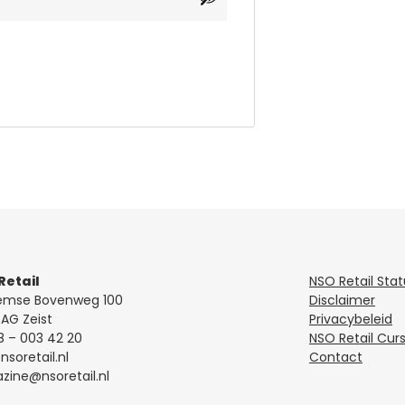
Retail
NSO Retail Sta
emse Bovenweg 100
Disclaimer
AG Zeist
Privacybeleid
8 – 003 42 20
NSO Retail Cur
soretail.nl
Contact
ine@nsoretail.nl