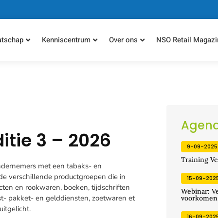
atschap
Kenniscentrum
Over ons
NSO Retail Magazi
Agen
itie 3 – 2026
9-09-2025
Training Ve
ondernemers met een tabaks- en
e verschillende productgroepen die in
15-09-202
ten en rookwaren, boeken, tijdschriften
Webinar: V
t- pakket- en gelddiensten, zoetwaren et
voorkomen
itgelicht.
16-09-202