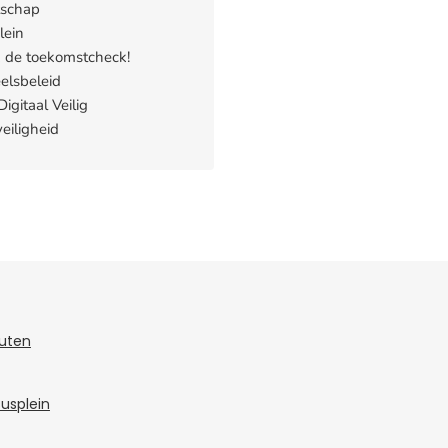
tschap
lein
 de toekomstcheck!
elsbeleid
igitaal Veilig
eiligheid
tuten
susplein