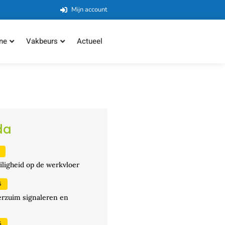
Mijn account
ne
Vakbeurs
Actueel
da
iligheid op de werkvloer
5
erzuim signaleren en
5