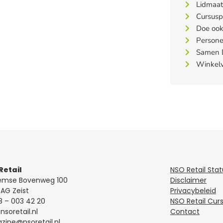
Lidmaa
Cursusp
Doe ook
Persone
Samen D
Winkelv
Retail
NSO Retail Sta
emse Bovenweg 100
Disclaimer
AG Zeist
Privacybeleid
8 – 003 42 20
NSO Retail Cur
soretail.nl
Contact
ine@nsoretail.nl