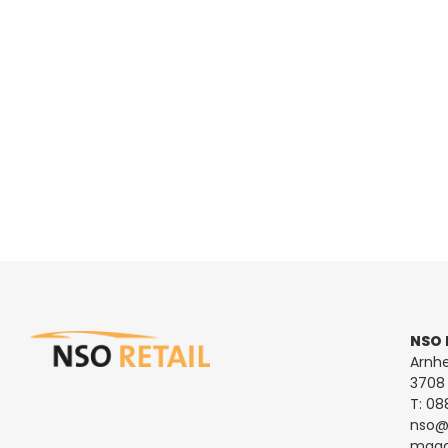
NSO 
Arnh
3708 
T:
08
nso@n
magaz