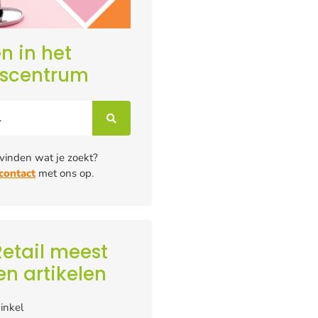
n in het
iscentrum
 vinden wat je zoekt?
contact
met ons op.
etail meest
en artikelen
inkel