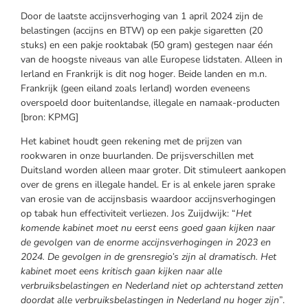
Door de laatste accijnsverhoging van 1 april 2024 zijn de
belastingen (accijns en BTW) op een pakje sigaretten (20
stuks) en een pakje rooktabak (50 gram) gestegen naar één
van de hoogste niveaus van alle Europese lidstaten. Alleen in
Ierland en Frankrijk is dit nog hoger. Beide landen en m.n.
Frankrijk (geen eiland zoals Ierland) worden eveneens
overspoeld door buitenlandse, illegale en namaak-producten
[bron: KPMG]
Het kabinet houdt geen rekening met de prijzen van
rookwaren in onze buurlanden. De prijsverschillen met
Duitsland worden alleen maar groter. Dit stimuleert aankopen
over de grens en illegale handel. Er is al enkele jaren sprake
van erosie van de accijnsbasis waardoor accijnsverhogingen
op tabak hun effectiviteit verliezen. Jos Zuijdwijk: “
Het
komende kabinet moet nu eerst eens goed gaan kijken naar
de gevolgen van de enorme accijnsverhogingen in 2023 en
2024. De gevolgen in de grensregio’s zijn al dramatisch. Het
kabinet moet eens kritisch gaan kijken naar alle
verbruiksbelastingen en Nederland niet op achterstand zetten
doordat alle verbruiksbelastingen in Nederland nu hoger zijn
”.