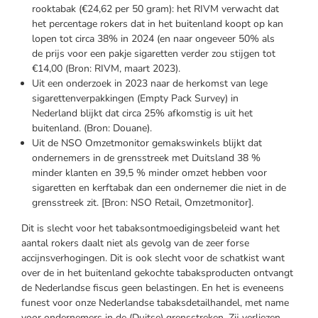
rooktabak (€24,62 per 50 gram): het RIVM verwacht dat
het percentage rokers dat in het buitenland koopt op kan
lopen tot circa 38% in 2024 (en naar ongeveer 50% als
de prijs voor een pakje sigaretten verder zou stijgen tot
€14,00 (Bron: RIVM, maart 2023).
Uit een onderzoek in 2023 naar de herkomst van lege
sigarettenverpakkingen (Empty Pack Survey) in
Nederland blijkt dat circa 25% afkomstig is uit het
buitenland. (Bron: Douane).
Uit de NSO Omzetmonitor gemakswinkels blijkt dat
ondernemers in de grensstreek met Duitsland 38 %
minder klanten en 39,5 % minder omzet hebben voor
sigaretten en kerftabak dan een ondernemer die niet in de
grensstreek zit. [Bron: NSO Retail, Omzetmonitor].
Dit is slecht voor het tabaksontmoedigingsbeleid want het
aantal rokers daalt niet als gevolg van de zeer forse
accijnsverhogingen. Dit is ook slecht voor de schatkist want
over de in het buitenland gekochte tabaksproducten ontvangt
de Nederlandse fiscus geen belastingen. En het is eveneens
funest voor onze Nederlandse tabaksdetailhandel, met name
voor ondernemers in de (Duitse) grensstreken. Zij verliezen