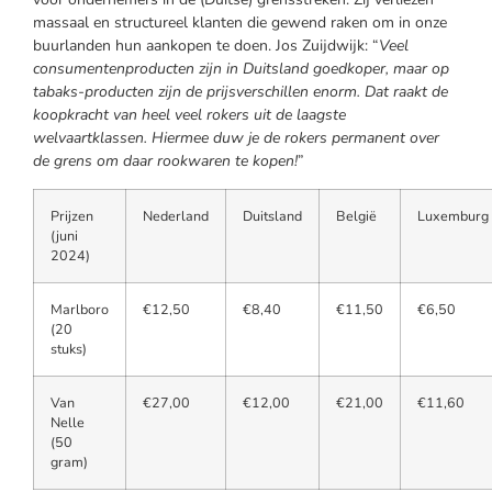
massaal en structureel klanten die gewend raken om in onze
buurlanden hun aankopen te doen. Jos Zuijdwijk: “
Veel
consumentenproducten zijn in Duitsland goedkoper, maar op
tabaks-producten zijn de prijsverschillen enorm. Dat raakt de
koopkracht van heel veel rokers uit de laagste
welvaartklassen. Hiermee duw je de rokers permanent over
de grens om daar rookwaren te kopen!
”
Prijzen
Nederland
Duitsland
België
Luxemburg
(juni
2024)
Marlboro
€12,50
€8,40
€11,50
€6,50
(20
stuks)
Van
€27,00
€12,00
€21,00
€11,60
Nelle
(50
gram)