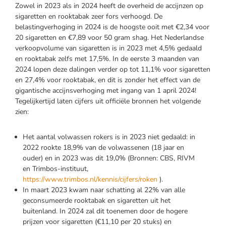
Zowel in 2023 als in 2024 heeft de overheid de accijnzen op
sigaretten en rooktabak zeer fors verhoogd. De
belastingverhoging in 2024 is de hoogste ooit met €2,34 voor
20 sigaretten en €7,89 voor 50 gram shag. Het Nederlandse
verkoopvolume van sigaretten is in 2023 met 4,5% gedaald
en rooktabak zelfs met 17,5%. In de eerste 3 maanden van
2024 lopen deze dalingen verder op tot 11,1% voor sigaretten
en 27,4% voor rooktabak, en dit is zonder het effect van de
gigantische accijnsverhoging met ingang van 1 april 2024!
Tegelijkertijd laten cijfers uit officiële bronnen het volgende
zien:
Het aantal volwassen rokers is in 2023 niet gedaald: in
2022 rookte 18,9% van de volwassenen (18 jaar en
ouder) en in 2023 was dit 19,0% (Bronnen: CBS, RIVM
en Trimbos-instituut,
https://www.trimbos.nl/kennis/cijfers/roken
).
In maart 2023 kwam naar schatting al 22% van alle
geconsumeerde rooktabak en sigaretten uit het
buitenland. In 2024 zal dit toenemen door de hogere
prijzen voor sigaretten (€11,10 per 20 stuks) en